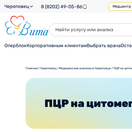
Череповец
8 (8202) 49-05-86
Медцентр н
Оперблок
Корпоративным клиентам
Выбрать врача
Оста
Главная
/
Череповец
/
Медицинские анализы в Череповце
/
ПЦР на цито
ПЦР на цитоме