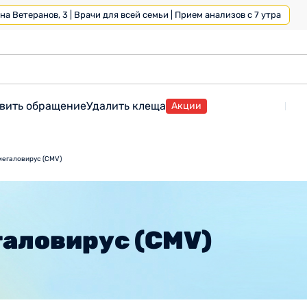
а Ветеранов, 3 | Врачи для всей семьи | Прием анализов с 7 утра
вить обращение
Удалить клеща
Акции
мегаловирус (CMV)
галовирус (CMV)