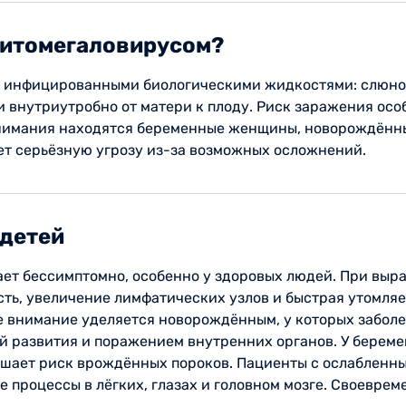
цитомегаловирусом?
с инфицированными биологическими жидкостями: слюной
 внутриутробно от матери к плоду. Риск заражения осо
внимания находятся беременные женщины, новорождённы
ет серьёзную угрозу из-за возможных осложнений.
 детей
ает бессимптомно, особенно у здоровых людей. При вы
ть, увеличение лимфатических узлов и быстрая утомляе
ое внимание уделяется новорождённым, у которых забол
 развития и поражением внутренних органов. У берем
ышает риск врождённых пороков. Пациенты с ослабленн
 процессы в лёгких, глазах и головном мозге. Своеврем