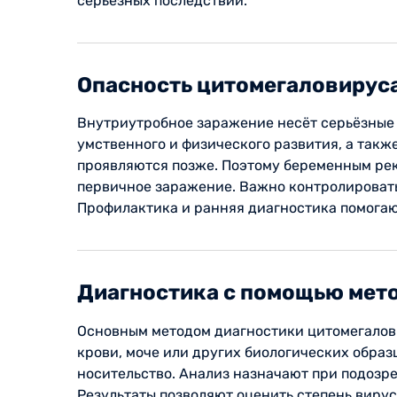
серьёзных последствий.
Опасность цитомегаловируса
Внутриутробное заражение несёт серьёзные 
умственного и физического развития, а такж
проявляются позже. Поэтому беременным рек
первичное заражение. Важно контролировать
Профилактика и ранняя диагностика помогаю
Диагностика с помощью мет
Основным методом диагностики цитомегалови
крови, моче или других биологических образ
носительство. Анализ назначают при подозр
Результаты позволяют оценить степень вирус