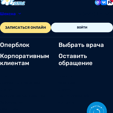
Шексна
8 (81751) 2-11-57
ЗАПИСАТЬСЯ ОНЛАЙН
ВОЙТИ
Оперблок
Выбрать врача
Корпоративным
Оставить
клиентам
обращение
О нас
Новости
Документы и лицензии
Вакансии
Статьи
Отзывы
Корпоративным клиентам
Центр обращений
Заболевания
Контакты
Симптомы