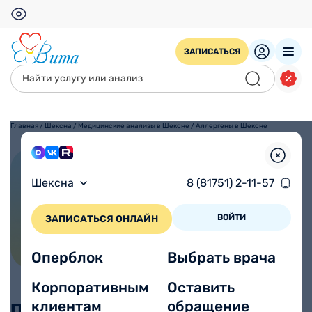
ЗАПИСАТЬСЯ
Главная
/
Шексна
/
Медицинские анализы в Шексне
/
Аллергены в Шексне
Аллергены в Шексне
Шексна
8 (81751) 2-11-57
ВОЙТИ
ЗАПИСАТЬСЯ ОНЛАЙН
Оперблок
Выбрать врача
Корпоративным
Оставить
клиентам
обращение
Пример заголовка к ценам