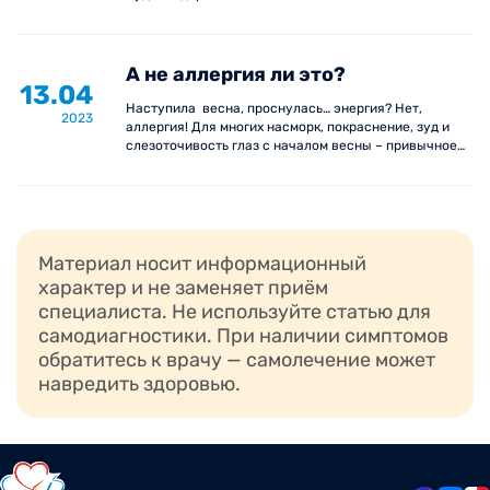
А не аллергия ли это?
13.04
Наступила весна, проснулась… энергия? Нет,
2023
аллергия! Для многих насморк, покраснение, зуд и
слезоточивость глаз с началом весны – привычное
состояние. Но стоит ли смиряться с аллергией?
Важной информацией делится наш аллерголог-
иммунолог Елена Степанова.
Материал носит информационный
характер и не заменяет приём
специалиста. Не используйте статью для
самодиагностики. При наличии симптомов
обратитесь к врачу — самолечение может
навредить здоровью.