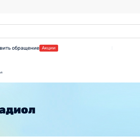
вить обращение
Акции
ол
радиол