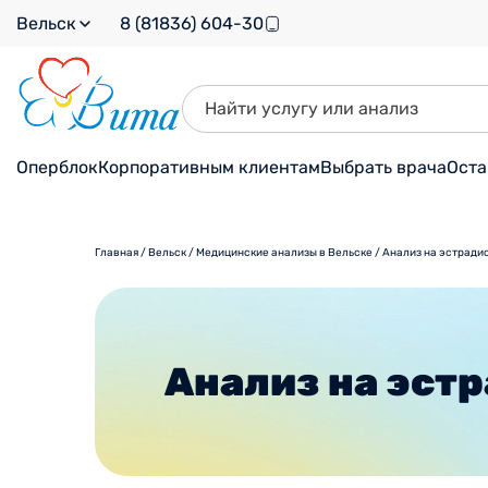
Вельск
8 (81836) 604-30
Оперблок
Корпоративным клиентам
Выбрать врача
Оста
Главная
/
Вельск
/
Медицинские анализы в Вельске
/
Анализ на эстради
Анализ на эст