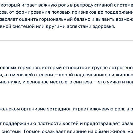
 который играет важную роль в репродуктивной системе 
сов, от формирования половых признаков до поддержани
зволяет оценить гормональный баланс и выявить возмож
ивной системой или другими аспектами здоровья.
оловых гормонов, который относится к группе эстрогено
 а в меньшей степени — корой надпочечников и жирово
но ниже, и основное место его синтеза — это яички и н
женском организме эстрадиол играет ключевую роль в р
ет поддержанию плотности костей и предотвращает разв
системы. Гормон оказывает влияние на обмен жиров, ур