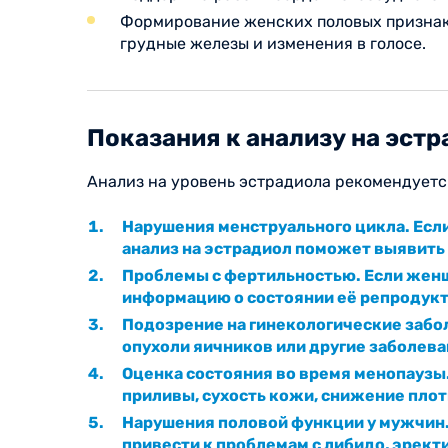
Формирование женских половых признако
грудные железы и изменения в голосе.
Показания к анализу на эст
Анализ на уровень эстрадиола рекомендуетс
Нарушения менструального цикла. Если
анализ на эстрадиол поможет выявит
Проблемы с фертильностью. Если женщ
информацию о состоянии её репродук
Подозрение на гинекологические забол
опухоли яичников или другие заболева
Оценка состояния во время менопаузы
приливы, сухость кожи, снижение плот
Нарушения половой функции у мужчин.
привести к проблемам с либидо, эрект