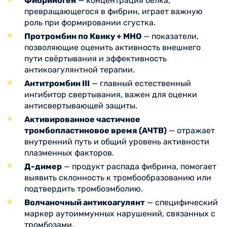
Фибриноген
— концентрация белка,
превращающегося в фибрин, играет важную
роль при формировании сгустка.
Протромбин по Квику + МНО
— показатели,
позволяющие оценить активность внешнего
пути свёртывания и эффективность
антикоагулянтной терапии.
Антитромбин III
— главный естественный
ингибитор свертывания, важен для оценки
антисвертывающей защиты.
Активированное частичное
тромбопластиновое время (АЧТВ)
— отражает
внутренний путь и общий уровень активности
плазменных факторов.
Д-димер
— продукт распада фибрина, помогает
выявить склонность к тромбообразованию или
подтвердить тромбоэмболию.
Волчаночный антикоагулянт
— специфический
маркер аутоиммунных нарушений, связанных с
тромбозами.