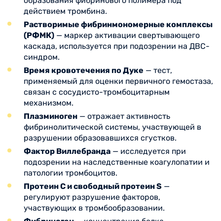
образования фибринового полимера под
действием тромбина.
Растворимые фибринмономерные комплексы
(РФМК)
— маркер активации свертывающего
каскада, используется при подозрении на ДВС-
синдром.
Время кровотечения по Дуке
— тест,
применяемый для оценки первичного гемостаза,
связан с сосудисто-тромбоцитарным
механизмом.
Плазминоген
— отражает активность
фибринолитической системы, участвующей в
разрушении образовавшихся сгустков.
Фактор Виллебранда
— исследуется при
подозрении на наследственные коагулопатии и
патологии тромбоцитов.
Протеин С и свободный протеин S
—
регулируют разрушение факторов,
участвующих в тромбообразовании.