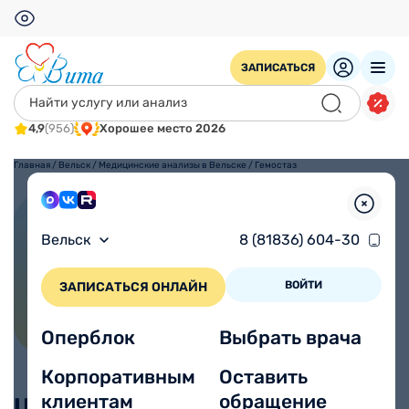
ЗАПИСАТЬСЯ
4,9
(956)
Хорошее место 2026
Главная
/
Вельск
/
Медицинские анализы в Вельске
/
Гемостаз
Гемостаз
Вельск
8 (81836) 604-30
ВОЙТИ
ЗАПИСАТЬСЯ ОНЛАЙН
Оперблок
Выбрать врача
Корпоративным
Оставить
клиентам
обращение
Цены, без учета взятия