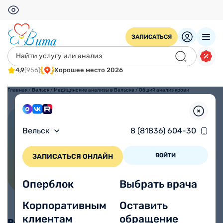
ЗАПИСАТЬСЯ
4,9
(956)
Хорошее место 2026
Главная
/
Вельск
/
Медицинские анализы в Вельске
/
Общий анализ крови
Общий анализ крови
Вельск
8 (81836) 604-30
ВОЙТИ
ЗАПИСАТЬСЯ ОНЛАЙН
Оперблок
Выбрать врача
Корпоративным
Оставить
клиентам
обращение
Режим взятия анализов: