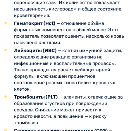
переносящие газы. Их количество показывает
насыщенность кислородом и общее состояние
кроветворения.
Гематокрит (Hct)
— отношение объёма
форменных компонентов к общей массе. Этот
показатель позволяет оценить, насколько кровь
насыщена клетками.
Лейкоциты (WBC)
— клетки иммунной защиты,
определяющие реакцию организма на
инфекционные и воспалительные процессы.
Также проводится расчет лейкоцитарной
формулы, включающей процентное
соотношение разных типов белых кровяных
клеток.
Тромбоциты (PLT)
— элементы, отвечающие за
образование сгустков при повреждении
сосудов. Снижение может привести к
кровоточивости, а повышение — к риску
тромбозов.
Скорость оседания эритроцитов (СОЭ)
—