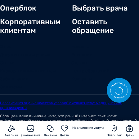
Оперблок
Выбрать врача
Корпоративным
Оставить
клиентам
обращение
О нас
Новости
Документы и лицензии
Вакансии
Статьи
Отзывы
Корпоративным клиентам
Центр обращений
Заболевания
Контакты
Симптомы
Независимая оценка качества условий оказания услуг медицинскими
организациями
Обращаем ваше внимание на то, что данный интернет-сайт носит
информационный характер и не является публичной офертой, определяемой
положениями
Статьи 437 (2)
Гражданского кодекса Российской Федерации.
Медицинские услуги
© 2026 Сеть медицинских центров «Вита»
Анализы
Диагностика
Лечение
Детям
Оперблок
Врачи