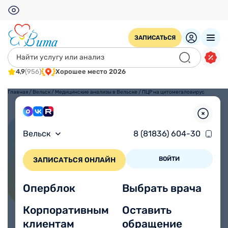
ЗАПИСАТЬСЯ
4,9
(956)
Хорошее место 2026
Главная
/
Вельск
/
Медицинские анализы в Вельске
/
ПЦР на цитомегаловирус
(CMV)
ПЦР на цитомегаловирус
Вельск
8 (81836) 604-30
(CMV)
ВОЙТИ
ЗАПИСАТЬСЯ ОНЛАЙН
Оперблок
Выбрать врача
Корпоративным
Оставить
клиентам
обращение