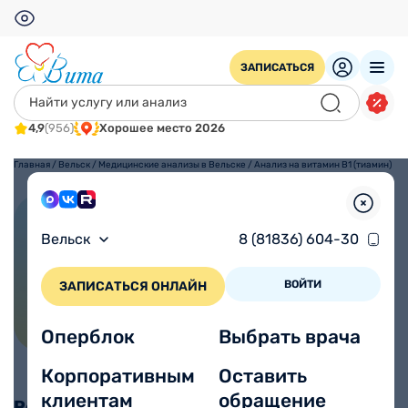
ЗАПИСАТЬСЯ
4,9
(956)
Хорошее место 2026
Главная
/
Вельск
/
Медицинские анализы в Вельске
/
Анализ на витамин B1 (тиамин)
Анализ на витамин B1
Вельск
8 (81836) 604-30
(тиамин)
ВОЙТИ
ЗАПИСАТЬСЯ ОНЛАЙН
Оперблок
Выбрать врача
Корпоративным
Оставить
клиентам
обращение
Режим взятия анализов: