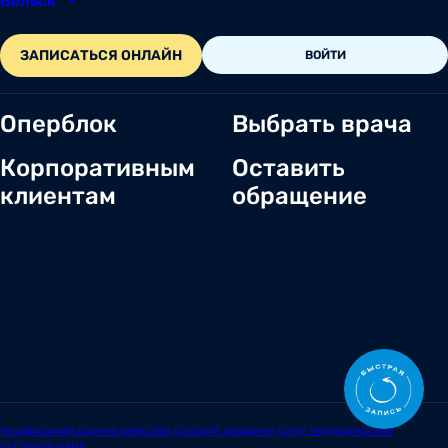
Вельск
8 (81836) 604-30
ЗАПИСАТЬСЯ ОНЛАЙН
ВОЙТИ
Оперблок
Выбрать врача
Корпоративным
Оставить
клиентам
обращение
О нас
Новости
Документы и лицензии
Вакансии
Статьи
Отзывы
Корпоративным клиентам
Центр обращений
Заболевания
Контакты
Симптомы
Независимая оценка качества условий оказания услуг медицинскими
организациями