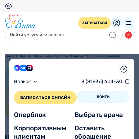
ЗАПИСАТЬСЯ
Главная
/
Вельск
/
Медицинские анализы в Вельске
/
Анализы на витамины
Анализы на витамины
Вельск
8 (81836) 604-30
ВОЙТИ
ЗАПИСАТЬСЯ ОНЛАЙН
Оперблок
Выбрать врача
Корпоративным
Оставить
клиентам
обращение
Цены, без учета взятия