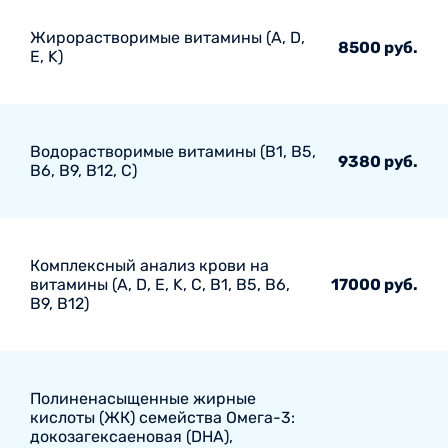
Жирорастворимые витамины (A, D,
8500 руб.
E, K)
Водорастворимые витамины (B1, B5,
9380 руб.
B6, В9, В12, С)
Комплексный анализ крови на
витамины (A, D, E, K, C, B1, B5, B6,
17000 руб.
В9, B12)
Полиненасыщенные жирные
кислоты (ЖК) семейства Омега-3:
докозагексаеновая (DHA),