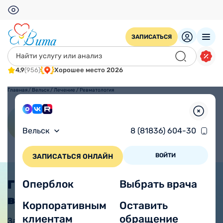
ЗАПИСАТЬСЯ
4,9
(956)
Хорошее место 2026
Главная
/
Вельск
/
Лечение
/
Ревматология
Ревматология
Вельск
8 (81836) 604-30
ВОЙТИ
ЗАПИСАТЬСЯ ОНЛАЙН
График приема
Оперблок
Выбрать врача
врачей из Вологды
Корпоративным
Оставить
ПОДРОБНЕЕ
клиентам
обращение
Запланируйте визит к специалистам