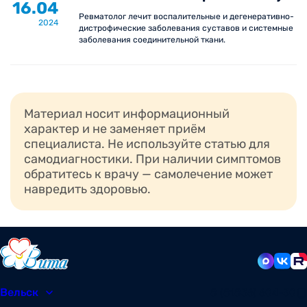
16.04
полимиозит;
Ревматолог лечит воспалительные и дегенеративно-
2024
дистрофические заболевания суставов и системные
спондилоартропатии и др.
заболевания соединительной ткани.
В медицинском центре Вита в Вологде прием ведут
высококвалифицированные ревматологи, имеющие
многолетний опыт работы. Специалисты
Материал носит информационный
руководствуются современными международными
характер и не заменяет приём
рекомендациями по диагностике и лечению
специалиста. Не используйте статью для
различных ревматологических заболеваний, а
самодиагностики. При наличии симптомов
обследование проводится на оборудовании
обратитесь к врачу — самолечение может
экспертного класса.
навредить здоровью.
Вельск
8 (81836) 604-30