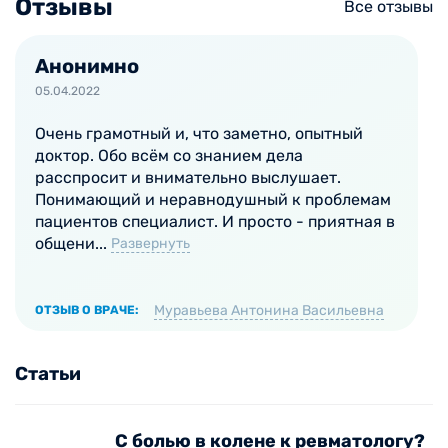
Отзывы
Все отзывы
прогрессирующему тяжелому течению и быстрому
развитию осложнений. Поэтому не следует
откладывать визит к ревматологу при появлении
Анонимно
любого из вышеперечисленных признаков.
05.04.2022
Наиболее распространенными
Очень грамотный и, что заметно, опытный
ревматологическими патологиями считаются:
доктор. Обо всём со знанием дела
расспросит и внимательно выслушает.
остеоартроз;
Понимающий и неравнодушный к проблемам
пациентов специалист. И просто - приятная в
ревматоидный артрит;
общени...
Развернуть
склеродермия;
системная красная волчанка;
подагра;
Муравьева Антонина Васильевна
ОТЗЫВ О ВРАЧЕ:
васкулиты;
острая ревматическая лихорадка;
Статьи
дерматомиозит;
синдром Шегрена;
полихондрит;
С болью в колене к ревматологу?