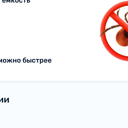
 ёмкость
 можно быстрее
ии