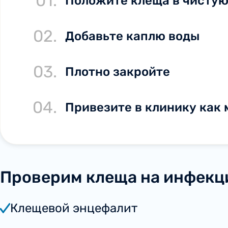
01.
Положите клеща в чистую
02.
Добавьте каплю воды
03.
Плотно закройте
04.
Привезите в клинику как
Проверим клеща на инфекц
Клещевой энцефалит