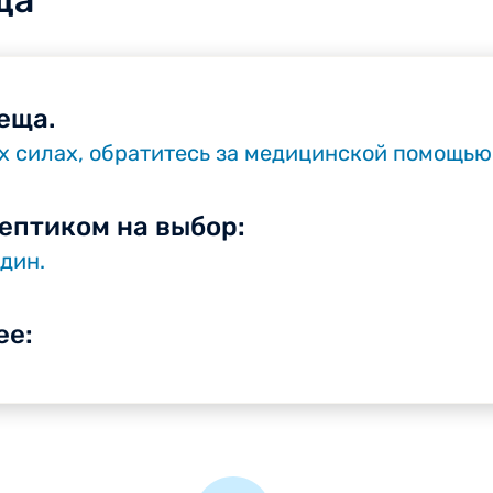
ща
еща.
х силах, обратитесь за медицинской помощью
ептиком на выбор:
идин.
ее: