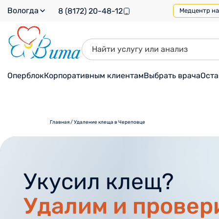
Вологда
8 (8172) 20-48-12
Медцентр на 
Оперблок
Корпоративным клиентам
Выбрать врача
Оста
Главная
/
Удаление клеща в Череповце
Укусил клещ?
Удалим и провер