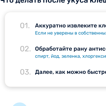
Что делать после укуса кле
01.
Аккуратно извлеките кл
Если не уверены в собственны
02.
Обработайте рану антис
спирт, йод, зеленка, хлоргекс
03.
Далее, как можно быстр