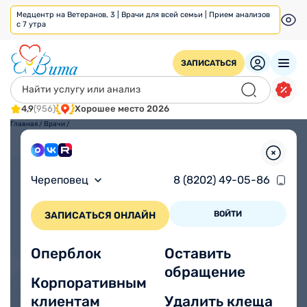
Медцентр на Ветеранов, 3 | Врачи для всей семьи | Прием анализов
с 7 утра
ЗАПИСАТЬСЯ
4,9
(956)
Хорошее место 2026
Главная
/
Врачи
/
Взрослым
Детям
Череповец
8 (8202) 49-05-86
ВОЙТИ
ЗАПИСАТЬСЯ ОНЛАЙН
Оперблок
Оставить
обращение
Корпоративным
клиентам
Удалить клеща