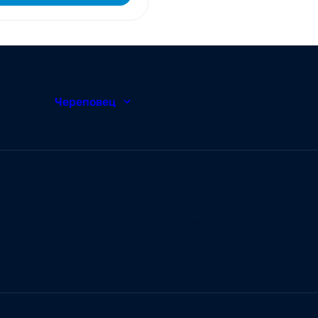
Череповец
8 (8202) 49-05-86
О нас
Корпоративным
Новости
клиентам
Документы и
Ваканси
лицензии
Заболевания
Отзывы
Статьи
Симптомы