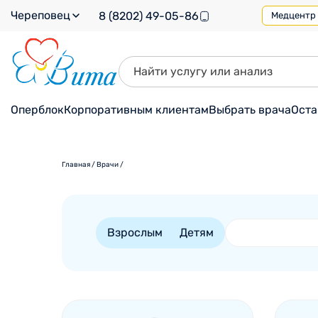
Череповец
8 (8202) 49-05-86
Медцентр н
Оперблок
Корпоративным клиентам
Выбрать врача
Оста
Главная
/
Врачи
/
Взрослым
Детям