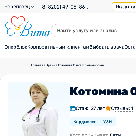
Череповец
8 (8202) 49-05-86
Медцентр н
Оперблок
Корпоративным клиентам
Выбрать врача
Оста
Главная
/
Врачи
/
Котомина Ольга Владимировна
Котомина 
Стаж: 27 лет
Отзывы: 1
Кардиолог
УЗИ
Кого принимает
Дети