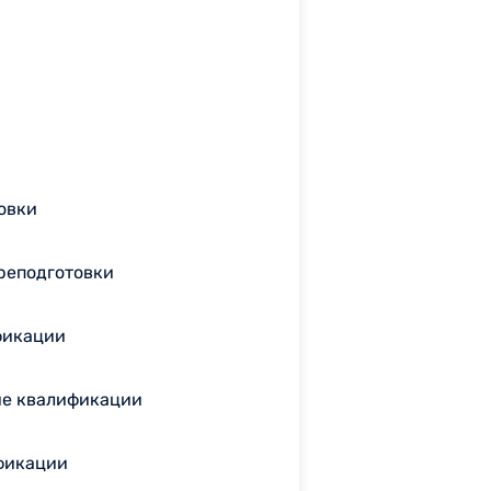
овки
реподготовки
фикации
ие квалификации
фикации