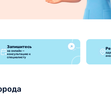
Запишитесь
Ре
на онлайн —
адр
консультацию к
ана
специалисту
орода