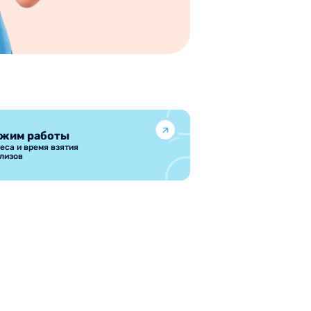
жим работы
еса и время взятия
лизов