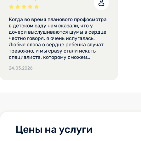
Когда во время планового профосмотра
в детском саду нам сказали, что у
дочери выслушиваются шумы в сердце,
честно говоря, я очень испугалась.
Любые слова о сердце ребенка звучат
тревожно, и мы сразу стали искать
специалиста, которому сможем
довериться. Нам посоветовали Ольгу
24.03.2026
Владимировну - детского кардиолога,
которая сама проводит УЗИ на приеме.
Это стало решающим фактором: не
нужно было ходить в разные кабинеты,
ждать очереди на отдельное
исследование, все делалось сразу, в
одном месте и одним врачом. С первого
же визита я поняла, что мы не ошиблись
с выбором. Ольга Владимировна
встретила нас очень доброжелательно,
Цены на услуги
и я сразу отметила ее спокойный,
уверенный тон. Для меня было важно,