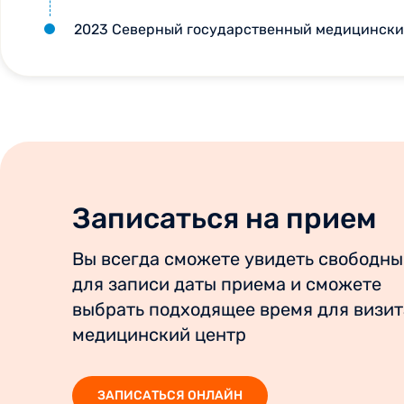
душевное спокойствие. Теперь я точно
2023 Северный государственный медицински
знаю, что если возникнут вопросы по
детской кардиологии, мы обратимся
только к Ольге Владимировне.
Рекомендую ее как высококлассного
специалиста, сочетающего
профессионализм, чуткость и умение
работать с детьми.
Записаться на прием
Вы всегда сможете увидеть свободны
для записи даты приема и сможете
выбрать подходящее время для визит
медицинский центр
ЗАПИСАТЬСЯ ОНЛАЙН