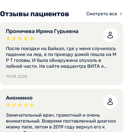
Отзывы пациентов
Смотреть все
Проничева Ирина Гурьевна
После поездки на Байкал, где у меня случилось
падение на лед, я по приезду домой пошла на М
Р Т головы. И была обнаружена опухоль в
лобной части. На сайте медцентра ВИТА я
выбрала невролога и нейрохирурга Семенова
19.08.2025
Алексея Вячеславовича. Записалась на прием.
это было 12 и 19 марте 2025 г. Мне очень
понравилось как он ведет прием.
Спокойно общается, что действует
Анонимно
успокаивающе на пациента. Очень грамотный
специалист, квалифицированно объяснил мне
всю мою проблему, попросил сделать повторно
Замечательный врач, грамотный и очень
МРТ с контрастным веществом. После того, как
внимательный. Вовремя поставленный диагноз
я это сделала, он дал направление с указанием
моему папе, летом в 2019 году вернул его к
какие анализы мне необходимо собрать для