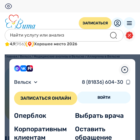
ЗАПИСАТЬСЯ
4,9
(956)
Хорошее место 2026
Главная
/
Вельск
/
Медицинские анализы в Вельске
/
Аллергены в Вельске
Аллергены в Вельске
Вельск
8 (81836) 604-30
ВОЙТИ
ЗАПИСАТЬСЯ ОНЛАЙН
Оперблок
Выбрать врача
Корпоративным
Оставить
клиентам
обращение
Цены, без учета взятия