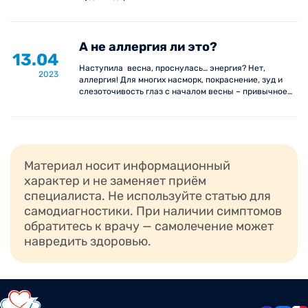
А не аллергия ли это?
13.04
Наступила весна, проснулась… энергия? Нет,
2023
аллергия! Для многих насморк, покраснение, зуд и
слезоточивость глаз с началом весны – привычное
состояние. Но стоит ли смиряться с аллергией?
Важной информацией делится наш аллерголог-
иммунолог Елена Степанова.
Материал носит информационный
характер и не заменяет приём
специалиста. Не используйте статью для
самодиагностики. При наличии симптомов
обратитесь к врачу — самолечение может
навредить здоровью.