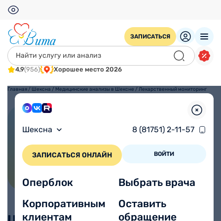
ЗАПИСАТЬСЯ
4,9
(956)
Хорошее место 2026
Главная
/
Шексна
/
Медицинские анализы в Шексне
/
Лекарственный мониторинг
Лекарственный мониторинг
Шексна
8 (81751) 2-11-57
ВОЙТИ
ЗАПИСАТЬСЯ ОНЛАЙН
Оперблок
Выбрать врача
Корпоративным
Оставить
клиентам
обращение
Цены