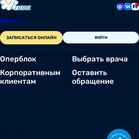
Шексна
8 (81751) 2-11-57
ЗАПИСАТЬСЯ ОНЛАЙН
ВОЙТИ
Оперблок
Выбрать врача
Корпоративным
Оставить
клиентам
обращение
О нас
Новости
Документы и лицензии
Вакансии
Статьи
Отзывы
Корпоративным клиентам
Центр обращений
Заболевания
Контакты
Симптомы