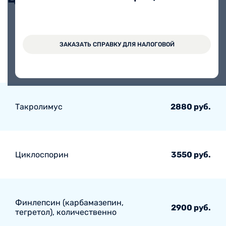
Вальпроат натрия (депакин,
ЗАКАЗАТЬ СПРАВКУ ДЛЯ НАЛОГОВОЙ
вальпроевая кислота),
1620 руб.
количественно
Такролимус
2880 руб.
Циклоспорин
3550 руб.
Финлепсин (карбамазепин,
2900 руб.
тегретол), количественно