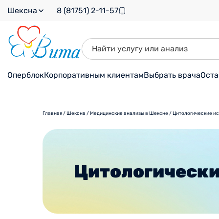
Шексна
8 (81751) 2-11-57
Оперблок
Корпоративным клиентам
Выбрать врача
Оста
Главная
/
Шексна
/
Медицинские анализы в Шексне
/
Цитологические и
Цитологически