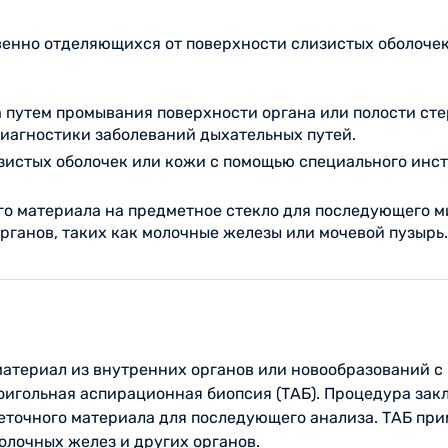
твенно отделяющихся от поверхности слизистых оболоче
а путем промывания поверхности органа или полости ст
иагностики заболеваний дыхательных путей.
изистых оболочек или кожи с помощью специального инс
ого материала на предметное стекло для последующего 
ганов, таких как молочные железы или мочевой пузырь.
материал из внутренних органов или новообразований с
игольная аспирационная биопсия (ТАБ). Процедура закл
еточного материала для последующего анализа. ТАБ при
олочных желез и других органов.