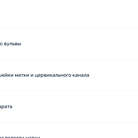
с вульвы
шейки матки и цервикального канала
арата
з полости матки