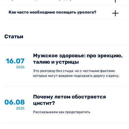
лечения, что позволяет нам обеспечивать
точные результаты и эффективные
Как часто необходимо посещать уролога?
методы терапии.
Индивидуальный подход:
каждому
пациенту мы предлагаем
Статьи
персонализированные программы
обследования и лечения, учитывающие
его индивидуальные потребности и
Мужское здоровье: про эрекцию,
состояние здоровья.
16.07
талию и устрицы
Безопасность процедур:
все
2026
диагностические и лечебные процедуры
Это разговор без стыда, но с честными фактами,
которые могут вовремя подсказать дорогу к врачу.
проводятся с соблюдением высоких
стандартов безопасности и качества.
Поддержка на всех этапах:
мы
Почему летом обостряется
обеспечиваем полное сопровождение
06.08
цистит?
пациента на всех этапах — от
2025
диагностики до реабилитации, чтобы
Рассказываем как предотвратить
гарантировать наилучшие результаты.