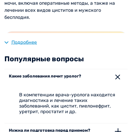
мочи, включая оперативные методы, а также на
лечении всех видов циститов и мужского
бесплодия.
ПРЕИМУЩЕСТВА И ГАРАНТИИ
Подробнее
Популярные вопросы
Мы стремимся обеспечить высокое качество
медицинских услуг и гарантируем:
Какие заболевания лечит уролог?
Профессионализм специалистов:
наши
кардиологи и медицинский персонал
В компетенции врача-уролога находится
имеют высокую квалификацию и опыт
диагностика и лечение таких
работы в области диагностики и лечения
заболеваний, как цистит, пиелонефрит,
сердечно-сосудистых заболеваний.
уретрит, простатит и др.
Современное оборудование:
мы
используем новейшие технологии и
оборудование для диагностики и
Нужна ли подготовка перед приемом?