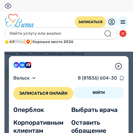
ЗАПИСАТЬСЯ
4,9
(956)
Хорошее место 2026
Главная
/
Вельск
/
Лечение
/
Прием уролога в Вельске
Прием уролога в Вельске
Вельск
8 (81836) 604-30
ВОЙТИ
ЗАПИСАТЬСЯ ОНЛАЙН
Оперблок
Выбрать врача
Уролог помогает как мужчинам, так и
женщинам справляться с деликатными
Корпоративным
Оставить
проблемами, связанными с мочеполовой
клиентам
обращение