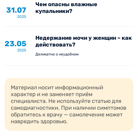
Обращаясь в медицинский центр Вита, вы
Чем опасны влажные
31.07
можете быть уверены в высоком уровне
купальники?
медицинского обслуживания и заботе о
2025
вашем здоровье.
Недержание мочи у женщин – как
23.05
действовать?
2025
Деликатно о неудобном
Прием уролога у мужчин и у
женщин: в чем различия?
Мужчинам рекомендуется обращаться к урологу при
Материал носит информационный
появлении любых изменений в области мочеполовой
характер и не заменяет приём
системы. С профилактической целью
специалиста. Не используйте статью для
представителям сильного пола старше 40 лет
самодиагностики. При наличии симптомов
следует посещать врача 1 раз в год. Это позволит
обратитесь к врачу — самолечение может
навредить здоровью.
своевременно выявить различные патологии на
начальных этапах развития. Обследование у мужчин
включает в себя осмотр уролога, ТРУЗИ