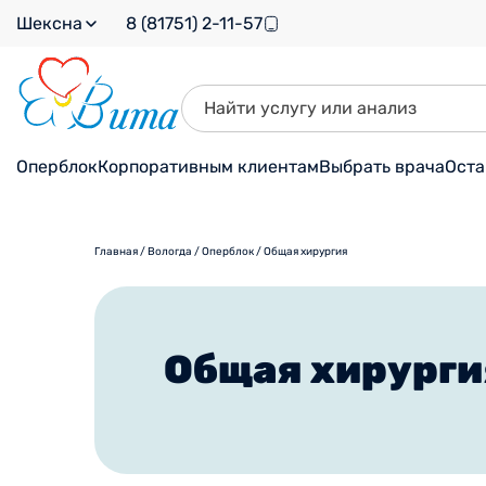
Шексна
8 (81751) 2-11-57
Оперблок
Корпоративным клиентам
Выбрать врача
Оста
Главная
/
Вологда
/
Оперблок
/
Общая хирургия
Общая хирурги