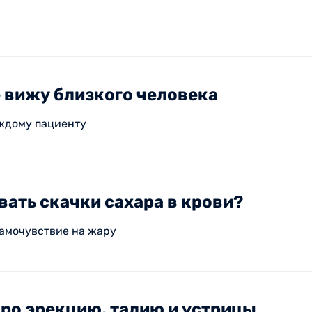
 вижу близкого человека
аждому пациенту
ать скачки сахара в крови?
самочувствие на жару
ро эрекцию, талию и устрицы