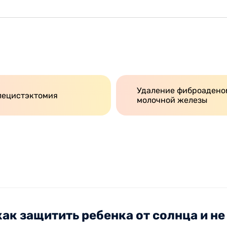
Удаление фиброадено
лецистэктомия
молочной железы
как защитить ребенка от солнца и н