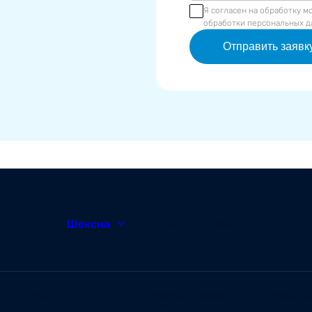
Я согласен на обработку м
обработки персональных д
Отправить заявк
Шексна
8 (81751) 2-11-57
О нас
Корпоративным
Новости
клиентам