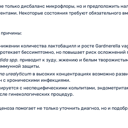
не только дисбаланс микрофлоры, но и предположить на
нтами. Некоторые состояния требуют обязательного вм
 причины:
нижении количества лактобацилл и росте Gardnerella va
ротекает бессимптомно, но повышает риск осложнений 
ida spp.
приводит к зуду, жжению и белым творожистым
иммунной защиты.
ma urealyticum
в высоких концентрациях возможно разви
н с хроническими инфекциями.
ируется с неспецифическими кольпитами, эндометритами
сле гинекологических процедур.
еноза помогает не только уточнить диагноз, но и подоб