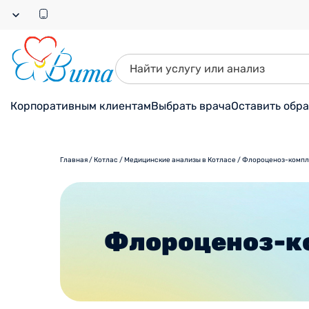
Корпоративным клиентам
Выбрать врача
Оставить обр
Главная
/
Котлас
/
Медицинские анализы в Котласе
/
Флороценоз-компл
Флороценоз-к