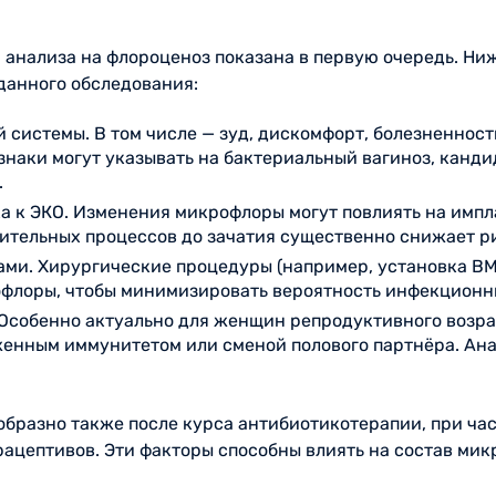
а анализа на флороценоз показана в первую очередь. Н
данного обследования:
 системы. В том числе — зуд, дискомфорт, болезненност
наки могут указывать на бактериальный вагиноз, канди
.
а к ЭКО. Изменения микрофлоры могут повлиять на импл
ительных процессов до зачатия существенно снижает ри
ми. Хирургические процедуры (например, установка ВМ
рофлоры, чтобы минимизировать вероятность инфекцион
Особенно актуально для женщин репродуктивного возра
енным иммунитетом или сменой полового партнёра. Ан
бразно также после курса антибиотикотерапии, при ча
ацептивов. Эти факторы способны влиять на состав мик