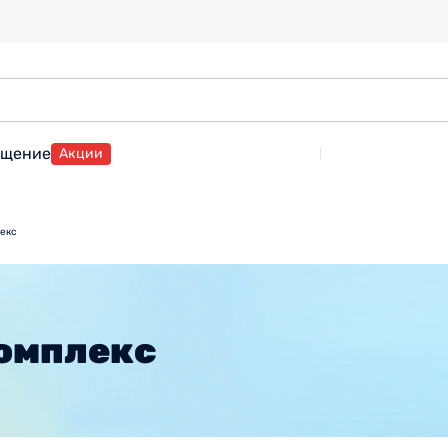
ащение
Акции
екс
омплекс