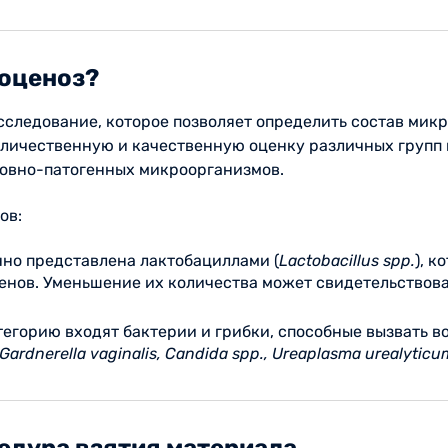
роценоз?
сследование, которое позволяет определить состав мик
количественную и качественную оценку различных групп
ловно-патогенных микроорганизмов.
ов:
но представлена лактобациллами (
Lactobacillus spp.
), 
енов. Уменьшение их количества может свидетельствова
тегорию входят бактерии и грибки, способные вызвать 
Gardnerella vaginalis, Candida spp., Ureaplasma urealytic
цедура взятия материала