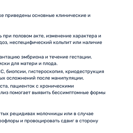
иже приведены основные клинические и
ь при половом акте, изменение характера и
доз, неспецифический кольпит или наличие
антацию эмбриона и течение гестации.
ски для матери и плода.
С, биопсии, гистероскопия, криодеструкция
ных осложнений после манипуляции.
ста, пациенток с хроническими
ализ помогает выявить бессимптомные формы
стых рецидивах молочницы или в случае
рофлоры и провоцировать сдвиг в сторону