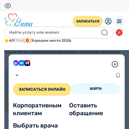
ЗАПИСАТЬСЯ
4,9
(956)
Хорошее место 2026
Главная
/
Котлас
/
Медицинские анализы в Котласе
/
Клинические лабораторные
исследования в Котласе
Клинические лабораторные
исследования в Котласе
ВОЙТИ
ЗАПИСАТЬСЯ ОНЛАЙН
Корпоративным
Оставить
клиентам
обращение
Выбрать врача