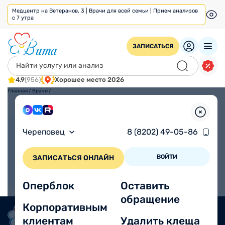
Медцентр на Ветеранов, 3 | Врачи для всей семьи | Прием анализов
с 7 утра
ЗАПИСАТЬСЯ
4,9
(956)
Хорошее место 2026
Главная
/
Врачи
/
Взрослым
Детям
Череповец
8 (8202) 49-05-86
ВОЙТИ
ЗАПИСАТЬСЯ ОНЛАЙН
Оперблок
Оставить
обращение
Корпоративным
клиентам
Удалить клеща