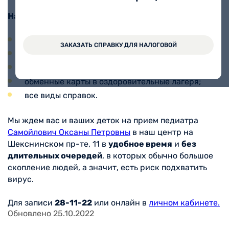
На приеме предлагаем:
больничный лист;
ЗАКАЗАТЬ СПРАВКУ ДЛЯ НАЛОГОВОЙ
оформление карт в детские сады;
санаторно-курортные карты;
обменные карты в оздоровительные лагеря;
все виды справок.
Мы ждем вас и ваших деток на прием педиатра
Самойлович Оксаны Петровны
в наш центр на
Шекснинском пр-те, 11 в
удобное время
и
без
длительных очередей
, в которых обычно большое
скопление людей, а значит, есть риск подхватить
вирус.
Для записи
28-11-22
или онлайн в
личном кабинете.
Обновлено 25.10.2022