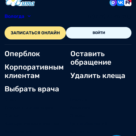
Вологда
8 (8172) 20-48-12
ЗАПИСАТЬСЯ ОНЛАЙН
ВОЙТИ
Оперблок
Оставить
обращение
Корпоративным
клиентам
Удалить клеща
Выбрать врача
О нас
Новости
Документы и лицензии
Вакансии
Статьи
Отзывы
Корпоративным клиентам
Центр обращений
Заболевания
Контакты