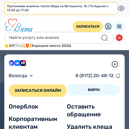
Принимаем анализы после обеда на Ветошкина, 15 | По будням с
13:00 до 17:00
ЗАПИСАТЬСЯ
4,9
(956)
Хорошее место 2026
Главная
/
Удаление клеща в Вологде
ПОЗВОНИТЬ В КЛИНИКУ
Укусил клещ?
Вологда
8 (8172) 20-48-12
Удалим и проверим за
ВОЙТИ
ЗАПИСАТЬСЯ ОНЛАЙН
сутки
Безопасно снимем клеща и исследуем на 4
Оперблок
Оставить
инфекции.
Результат — уже на
обращение
следующий день.
Корпоративным
клиентам
Удалить клеща
УДАЛИТЬ КЛЕЩА
СДАТЬ НА АНАЛИЗ