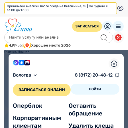
Принимаем анализы после обеда на Ветошкина, 15 | По будням с
13:00 до 17:00
ЗАПИСАТЬСЯ
4,9
(956)
Хорошее место 2026
Главная
/
Врачи
/
Взрослым
Детям
Вологда
8 (8172) 20-48-12
ВОЙТИ
ЗАПИСАТЬСЯ ОНЛАЙН
Оперблок
Оставить
обращение
Корпоративным
клиентам
Удалить клеща