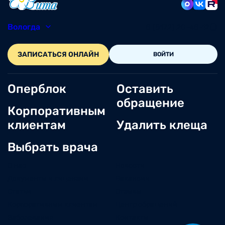
Вологда
8 (8172) 20-48-12
ЗАПИСАТЬСЯ ОНЛАЙН
ВОЙТИ
Оперблок
Оставить
обращение
Корпоративным
клиентам
Удалить клеща
Выбрать врача
О нас
Новости
Документы и лицензии
Вакансии
Статьи
Отзывы
Корпоративным клиентам
Центр обращений
Заболевания
Контакты