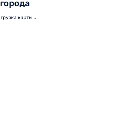
города
агрузка карты...