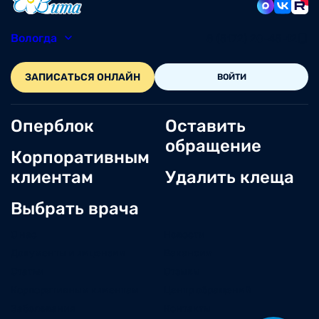
Вологда
8 (8172) 20-48-12
ЗАПИСАТЬСЯ ОНЛАЙН
ВОЙТИ
Оперблок
Оставить
обращение
Корпоративным
клиентам
Удалить клеща
Выбрать врача
О нас
Новости
Документы и лицензии
Вакансии
Статьи
Отзывы
Корпоративным клиентам
Центр обращений
Заболевания
Контакты