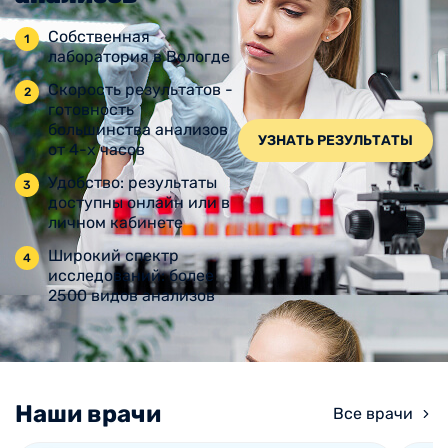
Собственная
лаборатория в Вологде
Скорость результатов -
готовность
большинства анализов
УЗНАТЬ РЕЗУЛЬТАТЫ
от 4-х часов
Удобство: результаты
доступны онлайн или в
личном кабинете
Широкий спектр
исследований: более
2500 видов анализов
Наши врачи
Все врачи