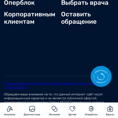
Оперблок
Выбрать врача
Корпоративным
Оставить
клиентам
обращение
О нас
Новости
Документы и лицензии
Вакансии
Статьи
Отзывы
Корпоративным клиентам
Центр обращений
Заболевания
Контакты
Симптомы
Независимая оценка качества условий оказания услуг медицинскими
организациями
Обращаем ваше внимание на то, что данный интернет-сайт носит
информационный характер и не является публичной офертой,
определяемой положениями
Статьи 437 (2)
Гражданского кодекса
Российской Федерации.
© 2026 Сеть медицинских центров «Вита»
Анализы
Диагностика
Лечение
Детям
Оперблок
Врачи