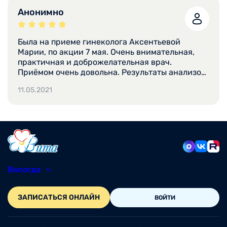
Анонимно
Была на приеме гинеколога Аксентьевой
Марии, по акции 7 мая. Очень внимательная,
практичная и доброжелательная врач.
Приёмом очень довольна. Результаты анализов
были готовы на следующий день, получила на
11.05.2021
эл.почту, очень удобно. Спасибо.
Вологда
8 (8172) 20-48-12
ЗАПИСАТЬСЯ ОНЛАЙН
ВОЙТИ