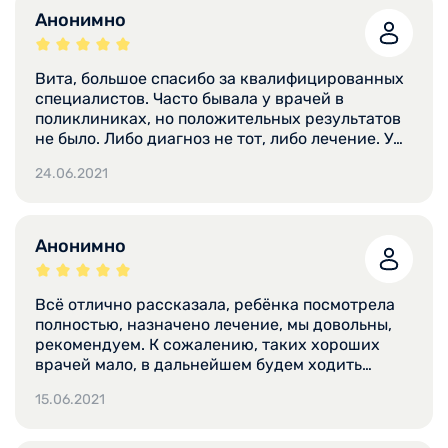
Анонимно
Вита, большое спасибо за квалифицированных
специалистов. Часто бывала у врачей в
поликлиниках, но положительных результатов
не было. Либо диагноз не тот, либо лечение. У
вас всегда всё верно, и врачи обращаются с
24.06.2021
пациентами уважительно.
Анонимно
Всё отлично рассказала, ребёнка посмотрела
полностью, назначено лечение, мы довольны,
рекомендуем. К сожалению, таких хороших
врачей мало, в дальнейшем будем ходить
именно к ней по возможности.
15.06.2021