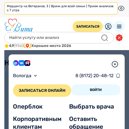
Медцентр на Ветеранов, 3 | Врачи для всей семьи | Прием анализов
с 7 утра
ЗАПИСАТЬСЯ
4,9
(956)
Хорошее место 2026
Наши акции
Все акции
Вологда
8 (8172) 20-48-12
Дни женского здоровья. Прием
гинеколога + УЗИ по акции
ВОЙТИ
ЗАПИСАТЬСЯ ОНЛАЙН
Оперблок
Выбрать врача
Корпоративным
Оставить
клиентам
обращение