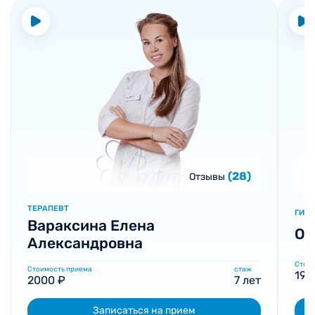
(28)
Отзывы
ТЕРАПЕВТ
ГИН
Вараксина Елена
Оз
Александровна
Стоим
Стоимость приема
стаж
190
2000 ₽
7 лет
Записаться на прием