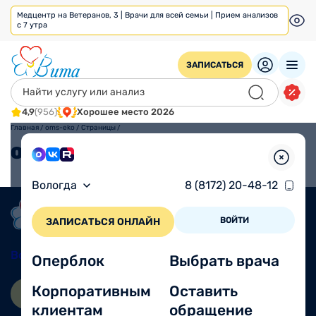
Медцентр на Ветеранов, 3 | Врачи для всей семьи | Прием анализов
с 7 утра
ЗАПИСАТЬСЯ
4,9
(956)
Хорошее место 2026
Главная
/
oms-eko
/
Страницы
/
ОМС ЭКО
Вологда
8 (8172) 20-48-12
ВОЙТИ
ЗАПИСАТЬСЯ ОНЛАЙН
Вологда
8 (8172) 20-48-12
Оперблок
Выбрать врача
Корпоративным
Оставить
ЗАПИСАТЬСЯ ОНЛАЙН
ВОЙТИ
клиентам
обращение