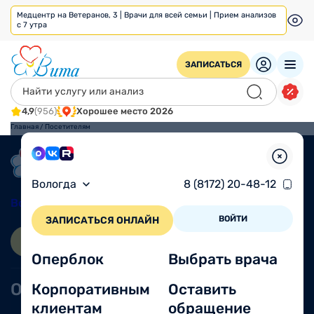
Медцентр на Ветеранов, 3 | Врачи для всей семьи | Прием анализов
с 7 утра
ЗАПИСАТЬСЯ
4,9
(956)
Хорошее место 2026
Главная
/
Посетителям
Вологда
8 (8172) 20-48-12
Вологда
8 (8172) 20-48-12
ВОЙТИ
ЗАПИСАТЬСЯ ОНЛАЙН
ЗАПИСАТЬСЯ ОНЛАЙН
ВОЙТИ
Оперблок
Выбрать врача
Оперблок
Выбрать врача
Корпоративным
Оставить
клиентам
обращение