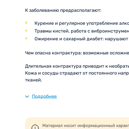
К заболеванию предрасполагают:
Курение и регулярное употребление алк
Травмы кистей, работа с виброинструмен
Ожирение и сахарный диабет: нарушают 
Чем опасна контрактура: возможные осложн
Длительная контрактура приводит к необрат
Кожа и сосуды страдают от постоянного напр
тканей.
Поэтому важно не ждать, пока пальцы полно
Подробнее
вторичные проблемы, делая последующую ко
Материал носит информационный характе
Что такое игольная апоневр