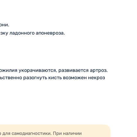
они.
зку ладонного апоневроза.
ожилия укорачиваются, развивается артроз.
льственно разогнуть кисть возможен некроз
ние сохраняет подвижность и предотвращает
ю для самодиагностики. При наличии