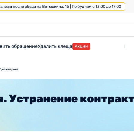
лизы после обеда на Ветошкина, 15 | По будням с 13:00 до 17:00
вить обращение
Удалить клеща
Акции
 Дюпюитрена
. Устранение контрак