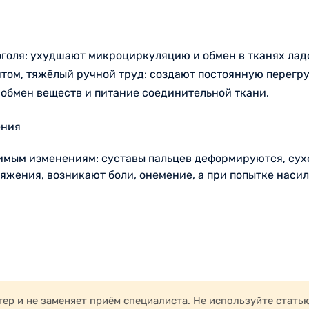
оголя: ухудшают микроциркуляцию и обмен в тканях лад
том, тяжёлый ручной труд: создают постоянную перегру
обмен веществ и питание соединительной ткани.
ения
имым изменениям: суставы пальцев деформируются, сух
яжения, возникают боли, онемение, а при попытке наси
стью зафиксируются в согнутом положении. Раннее лече
ррекцию проще и эффективнее.
р и не заменяет приём специалиста. Не используйте стать
отомия