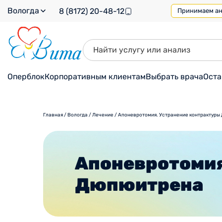
Вологда
8 (8172) 20-48-12
Принимаем ана
Оперблок
Корпоративным клиентам
Выбрать врача
Оста
Главная
/
Вологда
/
Лечение
/
Апоневротомия. Устранение контрактуры
Апоневротомия
Дюпюитрена