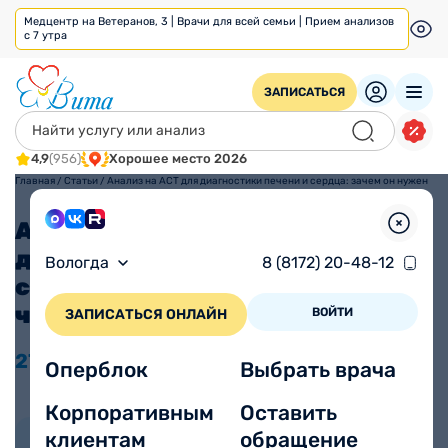
Медцентр на Ветеранов, 3 | Врачи для всей семьи | Прием анализов
с 7 утра
ЗАПИСАТЬСЯ
4,9
(956)
Хорошее место 2026
Главная
/
Статьи
/
Анализ на АСТ для диагностики печени и сердца: зачем он нужен
и что показывает?
Анализ на АСТ для
диагностики печени и
Вологда
8 (8172) 20-48-12
сердца: зачем он нужен и
что показывает?
ВОЙТИ
ЗАПИСАТЬСЯ ОНЛАЙН
27.11
2024
Время прочтения
Просмотров 3061
Оперблок
Выбрать врача
3 минуты
Корпоративным
Оставить
клиентам
обращение
Автор статьи: