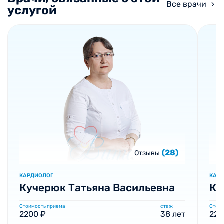
Все врачи
услугой
(28)
Отзывы
КАРДИОЛОГ
КАР
Кучерюк Татьяна Васильевна
Ка
Стоимость приема
стаж
Стоим
2200 ₽
38 лет
220