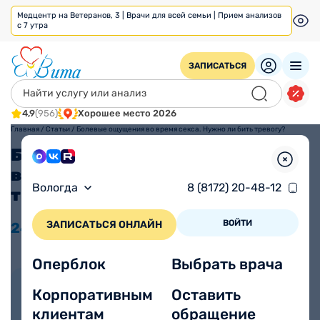
Медцентр на Ветеранов, 3 | Врачи для всей семьи | Прием анализов
с 7 утра
ЗАПИСАТЬСЯ
4,9
(956)
Хорошее место 2026
Главная
/
Статьи
/
Болевые ощущения во время секса. Нужно ли бить тревогу?
Болевые ощущения во
время секса. Нужно ли бить
Вологда
8 (8172) 20-48-12
тревогу?
ВОЙТИ
ЗАПИСАТЬСЯ ОНЛАЙН
24.08
2023
Время прочтения
Просмотров 7537
3 минуты
Оперблок
Выбрать врача
Автор статьи:
Корпоративным
Оставить
Аксентьева Мария
клиентам
обращение