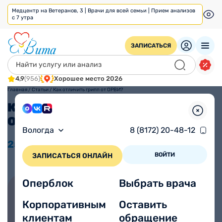
Медцентр на Ветеранов, 3 | Врачи для всей семьи | Прием анализов
с 7 утра
ЗАПИСАТЬСЯ
4,9
(956)
Хорошее место 2026
Главная
/
Статьи
/
Как отличить грипп от ОРВИ?
Как отличить грипп от
ОРВИ?
Вологда
8 (8172) 20-48-12
25.10
2022
Просмотров 923
ВОЙТИ
ЗАПИСАТЬСЯ ОНЛАЙН
Оперблок
Выбрать врача
Корпоративным
Оставить
Записаться на прием онлайн
клиентам
обращение