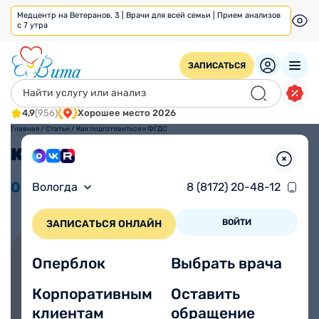
Медцентр на Ветеранов, 3 | Врачи для всей семьи | Прием анализов
с 7 утра
ЗАПИСАТЬСЯ
4,9
(956)
Хорошее место 2026
Главная
/
Статьи
/
Как подготовиться к ФГДС
Как подготовиться к ФГДС
09.02
2022
Просмотров 7029
Вологда
8 (8172) 20-48-12
ВОЙТИ
ЗАПИСАТЬСЯ ОНЛАЙН
Оперблок
Выбрать врача
Записаться на прием онлайн
Корпоративным
Оставить
клиентам
обращение
На прием в медицинский центр Вита можно