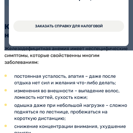
Стаж работы 8 лет
Какие симптомы могут указывать
ЗАКАЗАТЬ СПРАВКУ ДЛЯ НАЛОГОВОЙ
на нехватку железа в организме?
Железодефицитная анемия имеет неспецифические
симптомы, которые свойственны многим
заболеваниям:
постоянная усталость, апатия – даже после
отдыха нет сил и желания что-либо делать;
изменения во внешности – выпадение волос,
ломкость ногтей, сухость кожи;
одышка даже при небольшой нагрузке – сложно
подняться по лестнице, пробежаться на
короткую дистанцию;
снижение концентрации внимания, ухудшение
памяти.