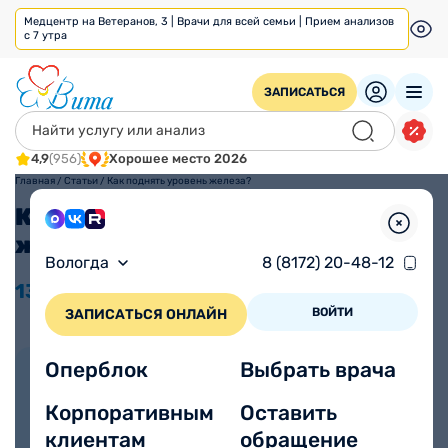
Медцентр на Ветеранов, 3 | Врачи для всей семьи | Прием анализов
с 7 утра
ЗАПИСАТЬСЯ
4,9
(956)
Хорошее место 2026
Главная
/
Статьи
/
Как поднять уровень железа?
Как поднять уровень
железа?
Вологда
8 (8172) 20-48-12
13.09
2024
Время прочтения
Просмотров 4062
4 минуты
ВОЙТИ
ЗАПИСАТЬСЯ ОНЛАЙН
Оперблок
Выбрать врача
Автор статьи:
Павлова Роксана
Корпоративным
Оставить
Кичибеговна
клиентам
обращение