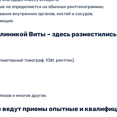
рые не определяются на обычных рентгенограммах;
ания внутренних органов, костей и сосудов;
лающие.
иникой Виты – здесь разместились 
пьютерный томограф, УЗИ, рентген),
изов и многое другое.
е ведут приемы опытные и квалифи