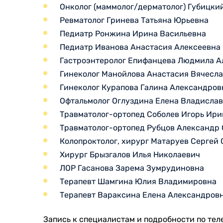
Онколог (маммолог/дерматолог) Губицки
Ревматолог Гринева Татьяна Юрьевна
Педиатр Ронжина Ирина Васильевна
Педиатр Иванова Анастасия Алексеевна
Гастроэнтеролог Епифанцева Людмила А
Гинеколог Манойлова Анастасия Вячесл
Гинеколог Курапова Галина Александров
Офтальмолог Оглуздина Елена Владисла
Травматолог-ортопед Соболев Игорь Ир
Травматолог-ортопед Рубцов Александр
Колопроктолог, хирург Матаруев Сергей
Хирург Брызгалов Илья Николаевич
ЛОР Гасанова Зарема Зумрудиновна
Терапевт Шамгина Юлия Владимировна
Терапевт Вараксина Елена Александровн
Запись к специалистам и подробности по теле