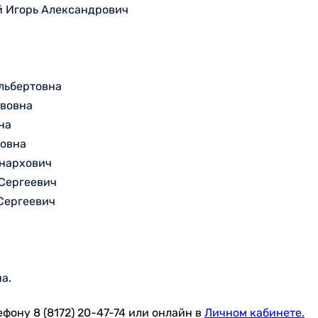
й Игорь Александрович
льбертовна
авовна
на
вовна
инархович
 Сергеевич
 Сергеевич
а.
фону 8 (8172) 20-47-74 или онлайн в
Личном кабинете.