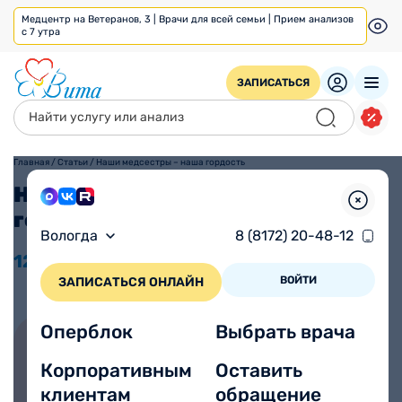
Медцентр на Ветеранов, 3 | Врачи для всей семьи | Прием анализов
с 7 утра
ЗАПИСАТЬСЯ
Главная
/
Статьи
/
Наши медсестры – наша гордость
Наши медсестры – наша
гордость
Вологда
8 (8172) 20-48-12
12.05
2022
Просмотров 1448
ВОЙТИ
ЗАПИСАТЬСЯ ОНЛАЙН
Оперблок
Выбрать врача
Корпоративным
Оставить
Записаться на прием онлайн
клиентам
обращение