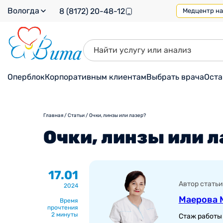
Вологда
8 (8172) 20-48-12
Медцентр на 
Оперблок
Корпоративным клиентам
Выбрать врача
Оста
Главная
/
Статьи
/
Очки, линзы или лазер?
Очки, линзы или л
17.01
Автор статьи
2024
Маерова 
Время
прочтения
2 минуты
Стаж работы 