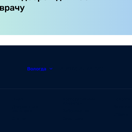
 врачу
Вологда
8 (8172) 20-48-12
О нас
Корпоративным
Новости
клиентам
Документы и
Ваканси
лицензии
Заболевания
Отзывы
Статьи
Симптомы