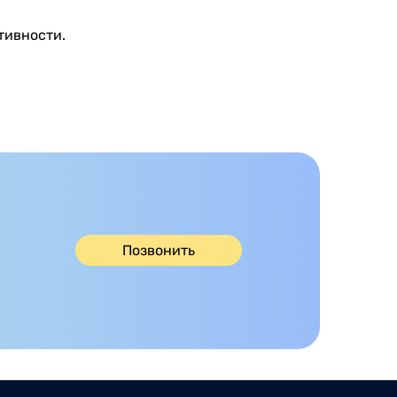
тивности.
Позвонить