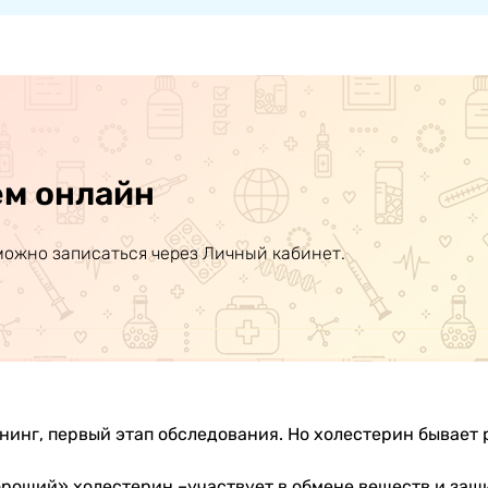
ем онлайн
можно записаться через Личный кабинет.
нинг, первый этап обследования. Но холестерин бывает 
ороший» холестерин –участвует в обмене веществ и защ