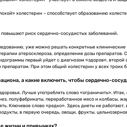
лохой» холестерин – способствует образованию холесте
и повышают риск сердечно-сосудистых заболеваний.
следованию, уже можно решать конкретные клинические
терапии атеросклероза, определение дозы препаратов. С
идограммы первый уйдет с диагнозом «здоров», второй 
м препаратом. При этом общий холестерин у всех троих 
ациона, а какие включить, чтобы сердечно-сосуд
здоровья. Лучше употреблять слово «ограничить». Итак,
нез, полуфабрикаты, переработанное мясо и колбасы, жа
ять. Ключевое слово «редко». Здесь диеты не работают, 
одукты, в первую очередь, овощи, фрукты, цельнозерновы
зе жизни и привычках?