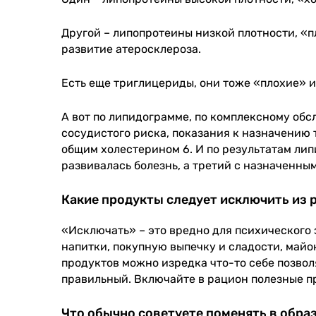
Другой – липопротеины низкой плотности, «п
развитие атеросклероза.
Есть еще триглицериды, они тоже «плохие» 
А вот по липидограмме, по комплексному об
сосудистого риска, показания к назначению 
общим холестерином 6. И по результатам лип
развивалась болезнь, а третий с назначенны
Какие продукты следует исключить из р
«Исключать» – это вредно для психического 
напитки, покупную выпечку и сладости, майо
продуктов можно изредка что-то себе позвол
правильный. Включайте в рацион полезные пр
Что обычно советуете поменять в обра