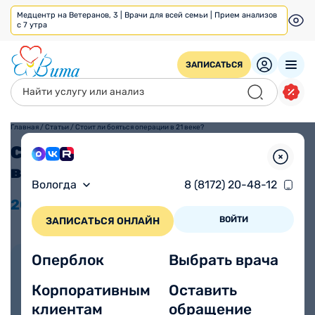
Медцентр на Ветеранов, 3 | Врачи для всей семьи | Прием анализов
с 7 утра
ЗАПИСАТЬСЯ
Главная
/
Статьи
/
Стоит ли бояться операции в 21 веке?
Стоит ли бояться операции
в 21 веке?
Вологда
8 (8172) 20-48-12
20.02
2024
Время прочтения
Просмотров 1355
2 минуты
ВОЙТИ
ЗАПИСАТЬСЯ ОНЛАЙН
Оперблок
Выбрать врача
Автор статьи:
Старковский Денис
Корпоративным
Оставить
Евгеньевич
клиентам
обращение