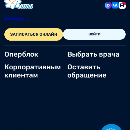
Вологда
8 (8172) 20-48-12
ЗАПИСАТЬСЯ ОНЛАЙН
ВОЙТИ
Оперблок
Выбрать врача
Корпоративным
Оставить
клиентам
обращение
О нас
Новости
Документы и лицензии
Вакансии
Статьи
Отзывы
Корпоративным клиентам
Центр обращений
Заболевания
Контакты
Симптомы