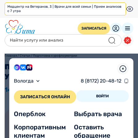
Медцентр на Ветеранов, 3 | Врачи для всей семьи | Прием анализов
с 7 утра
ЗАПИСАТЬСЯ
Главная
/
Статьи
/
Подготовка к урофлоуметрии
Подготовка к
урофлоуметрии
Вологда
8 (8172) 20-48-12
14.04
2023
Просмотров 1738
ВОЙТИ
ЗАПИСАТЬСЯ ОНЛАЙН
Оперблок
Выбрать врача
Корпоративным
Оставить
Записаться на прием онлайн
клиентам
обращение