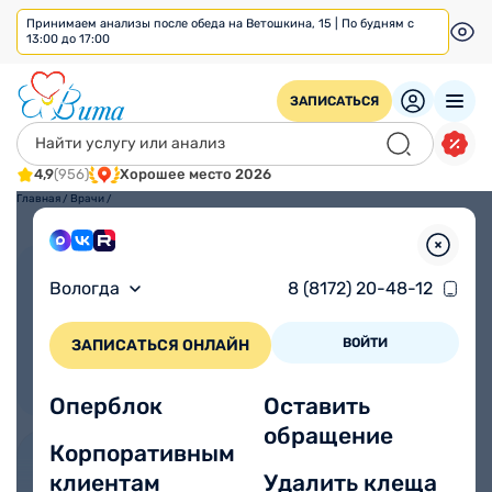
Принимаем анализы после обеда на Ветошкина, 15 | По будням с
13:00 до 17:00
ЗАПИСАТЬСЯ
4,9
(956)
Хорошее место 2026
Главная
/
Врачи
/
Взрослым
Детям
Вологда
8 (8172) 20-48-12
ВОЙТИ
ЗАПИСАТЬСЯ ОНЛАЙН
Оперблок
Оставить
обращение
Корпоративным
клиентам
Удалить клеща