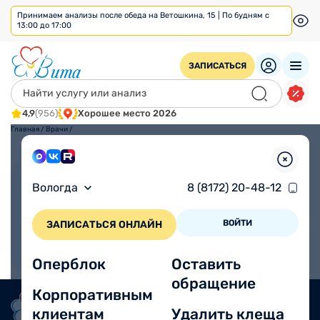
Принимаем анализы после обеда на Ветошкина, 15 | По будням с
13:00 до 17:00
ЗАПИСАТЬСЯ
4,9
(956)
Хорошее место 2026
Главная
/
Врачи
/
Взрослым
Детям
Вологда
8 (8172) 20-48-12
ВОЙТИ
ЗАПИСАТЬСЯ ОНЛАЙН
Оперблок
Оставить
обращение
Корпоративным
клиентам
Удалить клеща