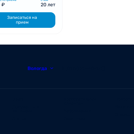
сть приема
стаж
 ₽
20 лет
Записаться на
прием
Вологда
8 (8172) 20-48-12
О нас
Корпоративным
Новости
клиентам
Документы и
Ваканси
лицензии
Заболевания
Отзывы
Статьи
Симптомы