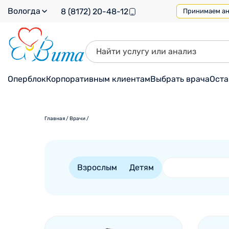
Вологда
8 (8172) 20-48-12
Принимаем ана
Оперблок
Корпоративным клиентам
Выбрать врача
Оста
Главная
/
Врачи
/
Взрослым
Детям