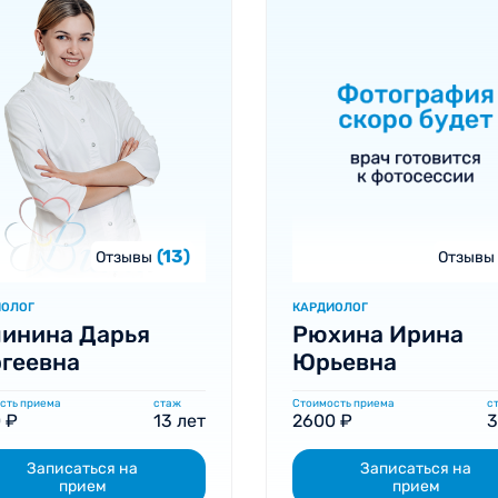
(13)
Отзывы
Отзывы
ИОЛОГ
КАРДИОЛОГ
инина Дарья
Рюхина Ирина
геевна
Юрьевна
сть приема
стаж
Стоимость приема
с
 ₽
13 лет
2600 ₽
3
Записаться на
Записаться на
прием
прием