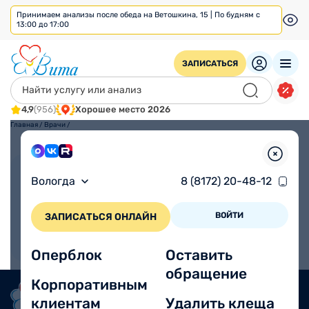
Принимаем анализы после обеда на Ветошкина, 15 | По будням с
13:00 до 17:00
ЗАПИСАТЬСЯ
4,9
(956)
Хорошее место 2026
Главная
/
Врачи
/
Взрослым
Детям
Вологда
8 (8172) 20-48-12
ВОЙТИ
ЗАПИСАТЬСЯ ОНЛАЙН
Оперблок
Оставить
обращение
Корпоративным
клиентам
Удалить клеща