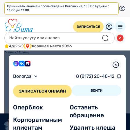
Принимаем анализы после обеда на Ветошкина, 15 | По будням с
13:00 до 17:00
ЗАПИСАТЬСЯ
4,9
(956)
Хорошее место 2026
Главная
/
Врачи
/
Взрослым
Детям
Вологда
8 (8172) 20-48-12
ВОЙТИ
ЗАПИСАТЬСЯ ОНЛАЙН
Оперблок
Оставить
обращение
Корпоративным
клиентам
Удалить клеща