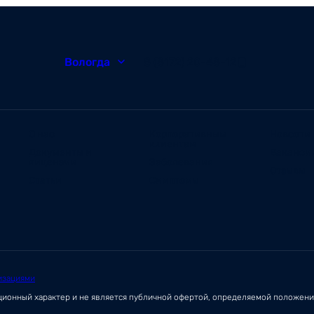
Вологда
8 (8172) 20-48-12
О нас
Корпоративным
Новости
клиентам
Документы и
Ваканси
лицензии
Заболевания
Отзывы
Статьи
Симптомы
изациями
ационный характер и не является публичной офертой, определяемой положен