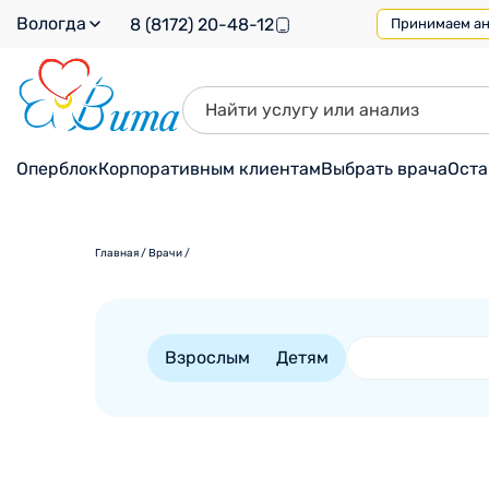
Вологда
8 (8172) 20-48-12
Принимаем ана
Оперблок
Корпоративным клиентам
Выбрать врача
Оста
Главная
/
Врачи
/
Взрослым
Детям